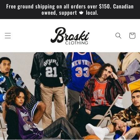
et
Free ground shipping on all orders over $150. Canadian
passer
owned, support 🍁 local.
au
contenu
Panier