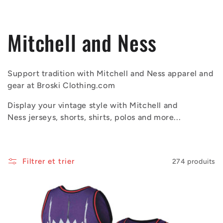
C
Mitchell and Ness
o
Support tradition with Mitchell and Ness apparel and
l
gear at Broski Clothing.com
Display your vintage style with Mitchell and
l
Ness jerseys, shorts, shirts, polos and more...
e
c
Filtrer et trier
274 produits
t
i