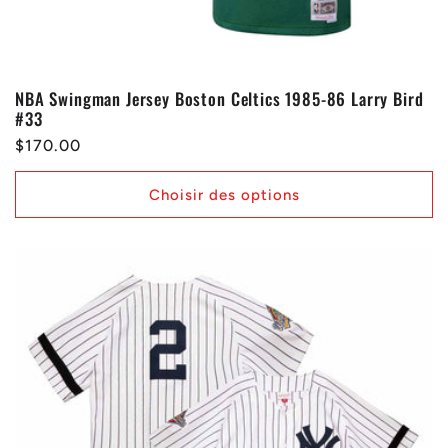
NBA Swingman Jersey Boston Celtics 1985-86 Larry Bird
#33
Prix
$170.00
habituel
Choisir des options