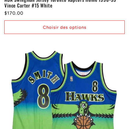
Vince Carter #15 White
Prix
$170.00
habituel
Choisir des options