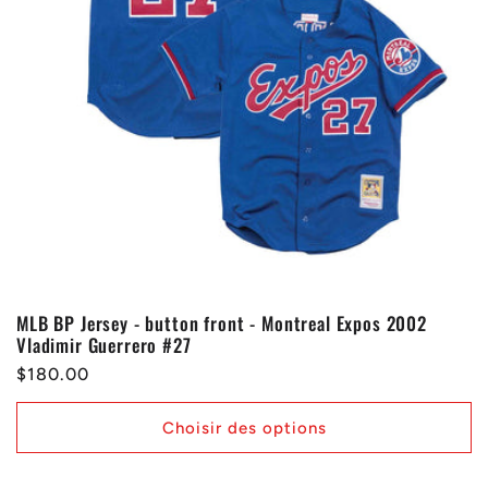
MLB BP Jersey - button front - Montreal Expos 2002
Vladimir Guerrero #27
Prix
$180.00
habituel
Choisir des options