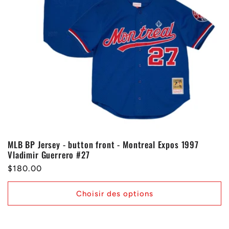
MLB BP Jersey - button front - Montreal Expos 1997
Vladimir Guerrero #27
Prix
$180.00
habituel
Choisir des options