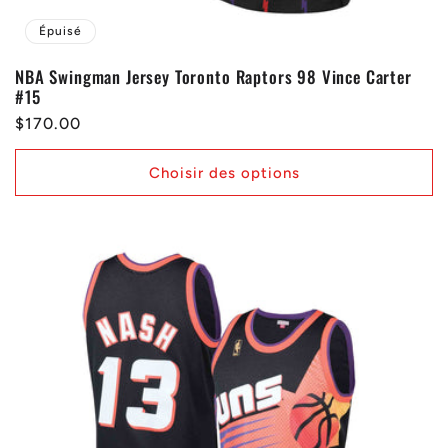
Épuisé
NBA Swingman Jersey Toronto Raptors 98 Vince Carter
#15
Prix
$170.00
habituel
Choisir des options