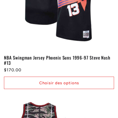
NBA Swingman Jersey Phoenix Suns 1996-97 Steve Nash
#13
Prix
$170.00
habituel
Choisir des options