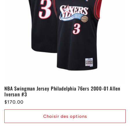
NBA Swingman Jersey Philadelphia 76ers 2000-01 Allen
Iverson #3
Prix
$170.00
habituel
Choisir des options