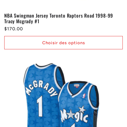
NBA Swingman Jersey Toronto Raptors Road 1998-99
Tracy Mcgrady #1
Prix
$170.00
habituel
Choisir des options