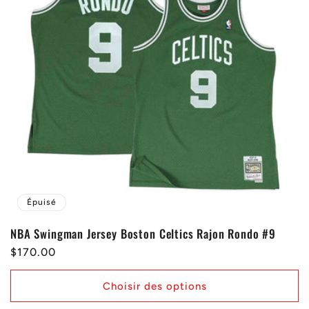
Épuisé
NBA Swingman Jersey Boston Celtics Rajon Rondo #9
Prix
$170.00
habituel
Choisir des options