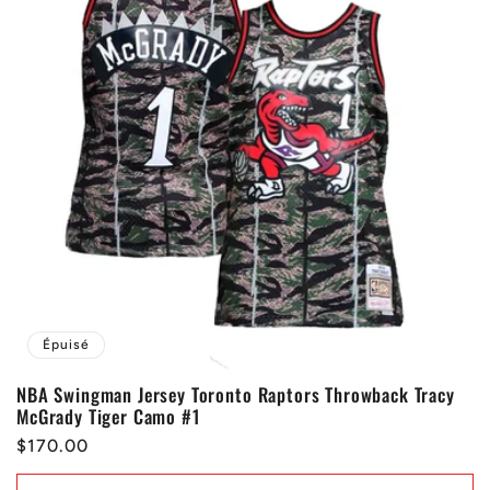
Épuisé
NBA Swingman Jersey Toronto Raptors Throwback Tracy
McGrady Tiger Camo #1
Prix
$170.00
habituel