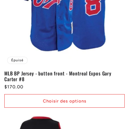
Épuisé
MLB BP Jersey - button front - Montreal Expos Gary
Carter #8
Prix
$170.00
habituel
Choisir des options