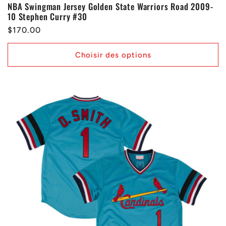
NBA Swingman Jersey Golden State Warriors Road 2009-
10 Stephen Curry #30
Prix
$170.00
habituel
Choisir des options