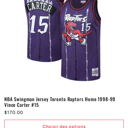
o
n
:
NBA Swingman Jersey Toronto Raptors Home 1998-99
Vince Carter #15
Prix
$170.00
habituel
Choisir des options