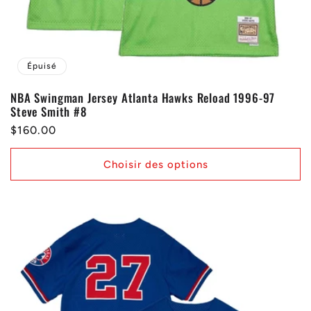
Épuisé
NBA Swingman Jersey Atlanta Hawks Reload 1996-97
Steve Smith #8
Prix
$160.00
habituel
Choisir des options