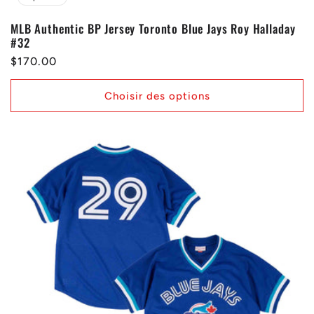
MLB Authentic BP Jersey Toronto Blue Jays Roy Halladay
#32
Prix
$170.00
habituel
Choisir des options