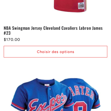
NBA Swingman Jersey Cleveland Cavaliers Lebron James
#23
Prix
$170.00
habituel
Choisir des options